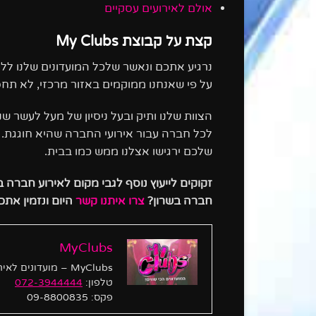
אולם לאירועים עסקיים
קצת על קבוצת
My Clubs
נרגיע אתכם ונאשר שלכל המועדונים שלנו ללא
על פי שאנחנו ממוקמים באזור מרכזי, לא תחס
הצוות שלנו ותיק ובעל ניסיון של מעל לעשר ש
לכל חברה עבור אירועי החברה שהיא חוגגת. א
שלכם ירגישו אצלנו ממש כמו בבית.
זקוקים לייעוץ נוסף לגבי מקום לאירוע חברה בש
חברה בשרון?
צרו איתנו קשר
היום ונזמין אתכם
MyClubs
MyClubs – מועדונים לאירועים קטנים. לפרטים והזמנות אירועים התקשרו עכשיו:
טלפון:
072-3944444
פקס: 09-8800835