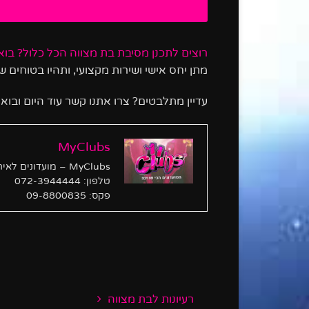
רוצים לתכנן מסיבת בת מצווה הכל כלול? בו
מתן יחס אישי ושירות מקצועי, ותהיו בטוחים
עדיין מתלבטים? צרו אתנו קשר עוד היום ובואו לפגוש אותנו ב – My Club לתכ
MyClubs
MyClubs – מועדונים לאירועים קטנים. לפרטים והזמנות אירועים התקשרו עכשיו:
טלפון: 072-3944444
פקס: 09-8800835
רעיונות לבת מצווה