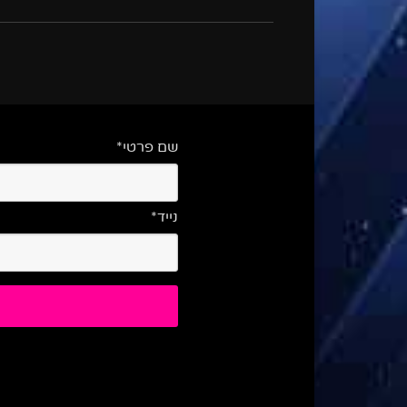
שם פרטי*
נייד*