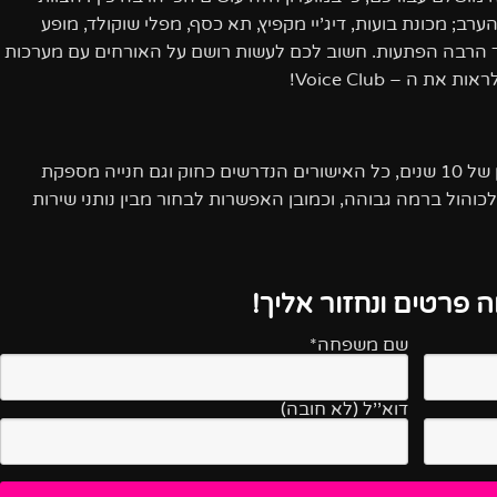
ב; מכונת בועות, דיג’יי מקפיץ, תא כסף, מפלי שוקולד, מופע
עוד הרבה הפתעות. חשוב לכם לעשות רושם על האורחים עם מערכות
 ה – Voice Club!
חשוב לנו לציין שלמועדונים שלנו יש ותק וניסיון של 10 שנים, כל האישורים הנדרשים כחוק וגם חנייה מספקת
אלכוהול ברמה גבוהה, וכמובן האפשרות לבחור מבין נותני שירות
 פרטים ונחזור אליך!
שם משפחה*
דוא''ל (לא חובה)