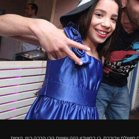
לעשות באמת שמח? ה -Fun Club יהיה מושלם עבורכם, כי במועדון הזה עושים הכי הרבה כיף. הצוות