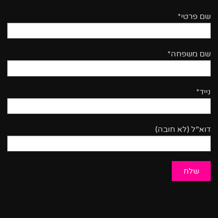
שם פרטי*
שם משפחה*
נייד*
דוא”ל (לא חובה)