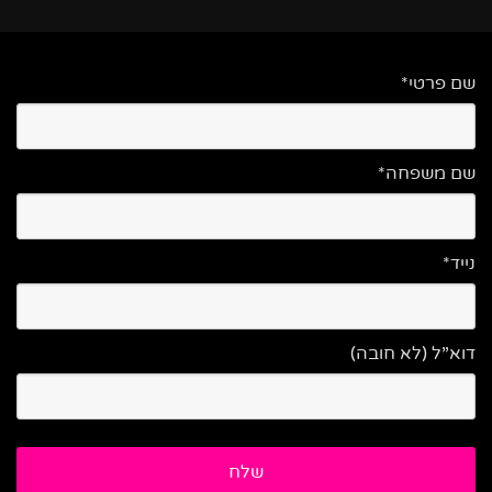
שם פרטי*
שם משפחה*
נייד*
דוא”ל (לא חובה)