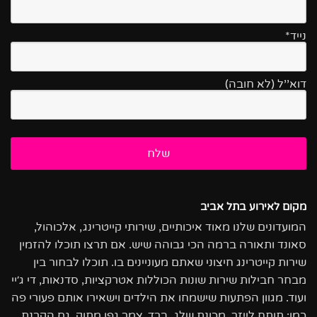
נייד*
דוא''ל (לא חובה)
מקום לאירוע בתל אביב
המועדונים שלנו מאוד איכותיים, שירותי קייטרינג, אלכוהול,
סאונד ותאורה ברמה הכי גבוהה שיש. אם תרצו תוכלו להזמין
שירות קייטרינג חיצוני שאתם מעוניינים בו. תוכלו לבחור בין
מבחר חבילות שירות שונות הכוללות אטרקציות, סדנאות, די ג׳יי
ועוד. מגוון הפתעות שישמחו את הילדים וישאירו אותם פעורי פה
כמו: תותח לייזר, מכונת שלג, ברד, צמר גפן מתוק. גם הקרנת