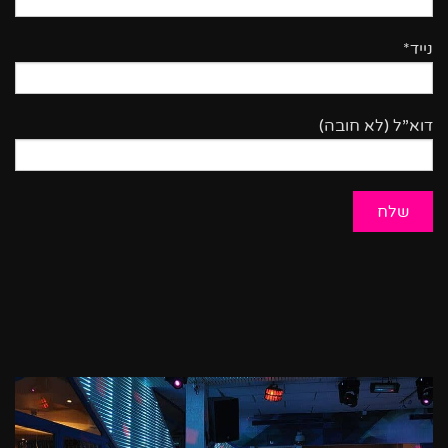
נייד*
דוא”ל (לא חובה)