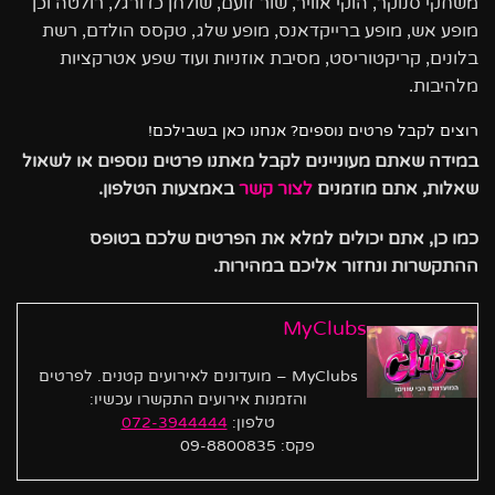
משחקי סנוקר, הוקי אוויר, שור זועם, שולחן כדורגל, רולטה וכן
מופע אש, מופע ברייקדאנס, מופע שלג, טקסס הולדם, רשת
בלונים, קריקטוריסט, מסיבת אוזניות ועוד שפע אטרקציות
מלהיבות.
רוצים לקבל פרטים נוספים? אנחנו כאן בשבילכם!
במידה שאתם מעוניינים לקבל מאתנו פרטים נוספים או לשאול
שאלות, אתם מוזמנים
לצור קשר
באמצעות הטלפון.
כמו כן, אתם יכולים למלא את הפרטים שלכם בטופס
ההתקשרות ונחזור אליכם במהירות.
MyClubs
MyClubs – מועדונים לאירועים קטנים. לפרטים
והזמנות אירועים התקשרו עכשיו:
טלפון:
072-3944444
פקס: 09-8800835