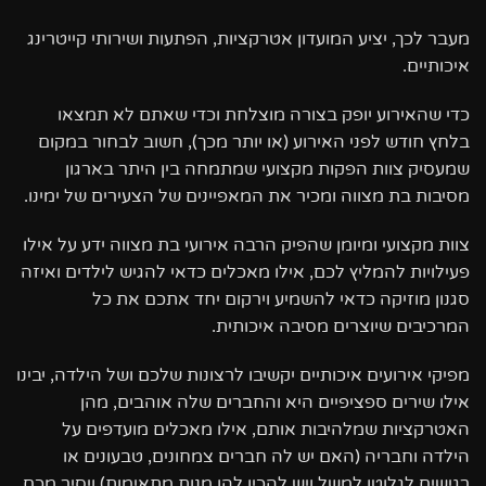
מעבר לכך, יציע המועדון אטרקציות, הפתעות ושירותי קייטרינג
איכותיים.
כדי שהאירוע יופק בצורה מוצלחת וכדי שאתם לא תמצאו
בלחץ חודש לפני האירוע (או יותר מכך), חשוב לבחור במקום
שמעסיק צוות הפקות מקצועי שמתמחה בין היתר בארגון
מסיבות בת מצווה ומכיר את המאפיינים של הצעירים של ימינו.
צוות מקצועי ומיומן שהפיק הרבה אירועי בת מצווה ידע על אילו
פעילויות להמליץ לכם, אילו מאכלים כדאי להגיש לילדים ואיזה
סגנון מוזיקה כדאי להשמיע וירקום יחד אתכם את כל
המרכיבים שיוצרים מסיבה איכותית.
מפיקי אירועים איכותיים יקשיבו לרצונות שלכם ושל הילדה, יבינו
אילו שירים ספציפיים היא והחברים שלה אוהבים, מהן
האטרקציות שמלהיבות אותם, אילו מאכלים מועדפים על
הילדה וחבריה (האם יש לה חברים צמחונים, טבעונים או
רגישים לגלוטן למשל ויש להכין להן מנות מתאימות) ויסיר מכם