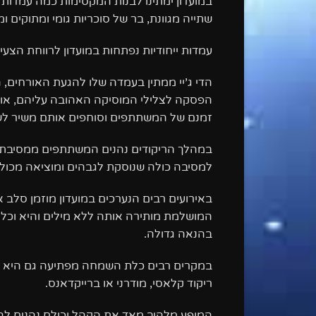
במועדון ימתינו לבנות המקסימות כמה עמדות 
שתייה מגוונת, בר של סוכריות גומי ומתוקים 
עמדות ייחודיות נפתחות במועדון לרווחת הצעיר
הדי ג’יי ממתין בעמדה שלו להגעת האורחים, 
הפסקה לצלילי המוסיקה האהובה עליהם, או
זמנם של המשתתפים וסוחפים אותם משיר לש
במהלך הריקודים נהנים המשתתפים ממסיבת ש
למסיבה כולה שנוסקת לגבהים ומוציאה מכול
באירועים רבים הנערכים במועדון מוזמן סלב 
המושלמת מותירה אותה ללא מילים והיא וכ
בהנאה גדולה.
במקרים רבים כלת השמחה מפתיעה גם היא את
ריקוד קלאסי, מודרני או ברייקדאנס.
המופע מלהיב מאד את הקהל וכולם נהנים להצ