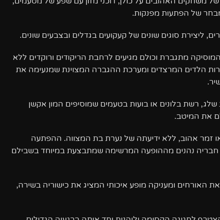
של משחקים האהובים על כולן, דוכני מזון עם שפע של מטעמים,
ומבחר של הפתעות מפנקות.
ים, ליצירת סוגים שונים של קעקועים בגדלים ובצבעים שונים.
המוסיקה מתגברת וכולם מגיעים לרחבת הריקודים ורוקדים ללא
רות הלדים המרצדים ומערכת ההגברה המצוינת שמנעימה את
יר.
לג, רשת בלונים או בועות בטעמים שמוסיפים המון אקשן
ם את המיטב.
או זמר אהוב, ללא ידיעתה של נערת בת המצווה. ההפתעה
ל חבריה נהנים מההופעה המרשימה שמתבצעת במיוחד בשבילם
 האורחים ומעניקה מופע איכותי המציג את כישוריה בשירה,
טרף לחגיגה הקסומה וליהנות יחד איתה ברגעיה הגדולים.