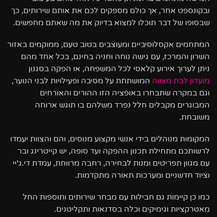
ובקונספט אחר, אך כולם מספקים לכם את אותם שירותים, כך
שבסופו של דבר תוכלו למצוא בדיוק את מה שאתם מחפשים.
המתחמים אקסלוסיביים ומעוצבים בטוב טעם, ממוקמים באזור
השרון והמרכז, עם גישה נוחה וחניה בחינם, בכל אחד מהם
ניתן לערוך אירוע קלאסי לכל המשפחה, או הפקה בסגנון
מועדון לבת מצווה
המושתתת על מסיבה ופעילויות לבני הנוער,
וגם במקרה שתבחרו באופציה הזו ההורים והאורחים
המבוגרים מקבלים חלל נפרד משלהם בו תוגש ארוחה
משובחת.
המקומות מנוהלים בידי אנשי מקצוע מנוסים, והם והצוות יעמדו
לרשותכם מתחילת תכנון ההפקה ועד סופה, יש קייטרינג ובר
עם מגוון תפריטים ומנות לבחירה, רחבה מרווחת, עמדת די.ג’יי
וציוד חדשניים ומערכות תאורה מתקדמות.
כמו כן קיימות גם חבילות עם מבחר שירותים ותוספות החל
מאטרקציות וגימיקים וכלה בסדנאות ותקליטנים.