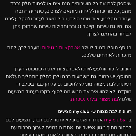
שיספק לכם את כל השירותים הנחוצים או לפחות חלק נכבד
מהם, כלומר שהחלל יהיה מותאם לצרכים, שתהיה רחבה
ועמדת תקליטן, ציוד טכני הולם, ויכול מאוד לעזור ולהקל עליכם
אם יהיו גם שירותי קייטרינג ובר וחבילות שירות שמתוכן ניתן
לבחור בהתאם לצורך.
בנוסף תוכלו תמיד לשלב
אטרקציות מגניבות
ומעבר לכך, לתת
מזכרות לאורחים שלכם.
חשוב לזכור שלפעילויות ולאטרקציות או מה שמכונה הערך
המוסף, יש כמובן גם משמעות רבה ולכן כחלק מתהליך העלאת
רעיונות לבת מצווה מומלץ לחשוב גם עליהן כבר בשלב די
מוקדם ולא להשאיר את המשימה לסוף, בקרו בעמוד ההצעות
שלנו ל
בת מצווה בלתי נשכחת
.
רעיונות לבת מצווה ש- my club מציעים
ב-
my clubs
אנחנו דואגים שלא יחסר לכם דבר, ומציעים לכם
לבחור מתוך מגוון אפשרויות, אתם מוזמנים לערוך הכרות עם
חמישה מתחמים בו זמנית, כאשר כל אחד מהם בעיצוב