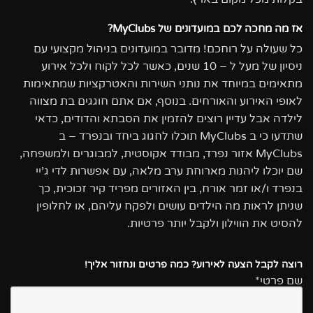
אז מה מחכה לכם במועדונים של
MyClubs
?
כל שעולה על רוחכם! מדובר במועדונים בניהול מקצועי עם
ניסיון של מעל ל – 10 שנים, כאשר לכל לקוח ולכל אירוע
מתאימים במיוחד את נותני השירות והאטרקציות שמתאימות
לאופי האירוע והאורחים. בנוסף, אם אתם חוגגים בת מצווה
לילדה אבל עדיין רוצים להזמין את הסבתא והדודים, כדאי
שתדעו כי ב MyClubs תוכלו לחגוג ביחד ובנפרד – ב
MyClubs אזור נפרד, מבודד אקוסטית, למבוגרים ולמשפחה,
שם יוכלו ליהנות מארוחת ערב מלאה, עם אפשרות לדי ג’יי
בנפרד ו/או זמר אורח, בין האזורים מפריד קיר זכוכית, כך
שניתן לראות מה הילדים עושים ולפקח עליהם, או לחלופין
להסיט את הווילון ולקבל יותר פרטיות.
רוצה לקבל הצעה לאירוע? כמה פרטים ונחזור אליך!
שם פרטי*