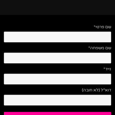
שם פרטי*
שם משפחה*
נייד*
דוא”ל (לא חובה)