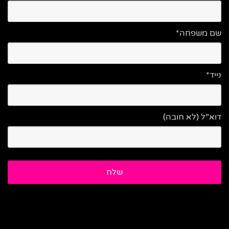
שם משפחה*
נייד*
דוא”ל (לא חובה)